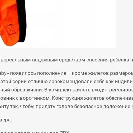
иверсальным надежным средством спасения ребенка н
y» появилось пополнение – кроме жилетов размером 10 
 этой серии отлично зарекомендовали себя как индив
ивный образ жизни. В комплект жилета входят регули
оловник с воротником. Конструкция жилетов обеспечив
нту так, чтобы придать голове безопасное положение 
мера.